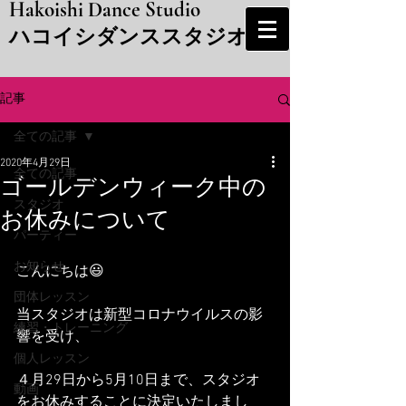
Hakoishi Dance Studio
​ハコイシダンススタジオ
記事
全ての記事
2020年4月29日
全ての記事
ゴールデンウィーク中の
スタジオ
お休みについて
パーティー
お知らせ
こんにちは😃
団体レッスン
当スタジオは新型コロナウイルスの影
練習・トレーニング
響を受け、
個人レッスン
４月29日から5月10日まで、スタジオ
動画
をお休みすることに決定いたしまし