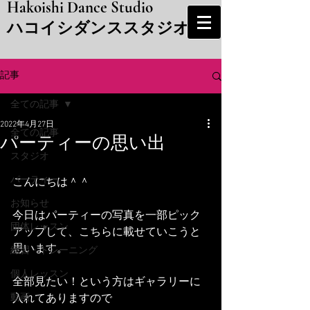
Hakoishi Dance Studio
​ハコイシダンススタジオ
記事
全ての記事
2022年4月27日
全ての記事
パーティーの思い出
スタジオ
パーティー
こんにちは＾＾
お知らせ
今日はパーティーの写真を一部ピック
団体レッスン
アップして、こちらに載せていこうと
思います。
練習・トレーニング
個人レッスン
全部見たい！という方はギャラリーに
動画
入れてありますので