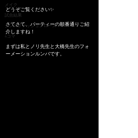
メイク
どうぞご覧ください✨
試合結果
さてさて、パーティーの順番通りご紹
ダンスファッションローズ
介しますね！
4コマ
まずは私とノリ先生と大橋先生のフォ
ーメーションルンバです。