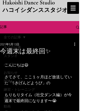
Hakoishi Dance Studio
​ハコイシダンススタジオ
記事
全ての記事
2021年5月13日
全ての記事
今週末は最終回✨
スタジオ
パーティー
こんにちは😃
お知らせ
さてさて、ここ１ヶ月ほど放送してい
団体レッスン
た「5きげんどようび」の
練習・トレーニング
もりもりタイム（社交ダンス編）が今
個人レッスン
週末で最終回になります〜😭
動画