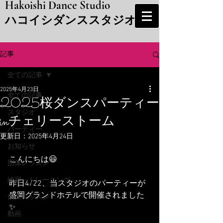
Hakoishi Dance Studio
​ハコイシダンススタジオ
記事
全ての記事
2025年4月23日
全ての記事
2025桜ダンスパーティー
スタジオ
inチェリーストーム
パーティー
更新日：
2025年4月24日
お知らせ
こんにちは😃
団体レッスン
練習・トレーニング
昨日4/22、当スタジオのパーティーが
盛岡グランドホテルで開催されました
個人レッスン
✨️
動画