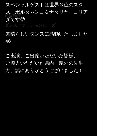
スペシャルゲストは世界３位のスタ
メイク
ス・ポルタネンコ＆ナタリヤ・コリア
試合結果
ダです😍
ダンスファッションローズ
素晴らしいダンスに感動いたしました
4コマ
😭
ご出演、ご出席いただいた皆様、
ご協力いただいた県内・県外の先生
方、誠にありがとうございました！