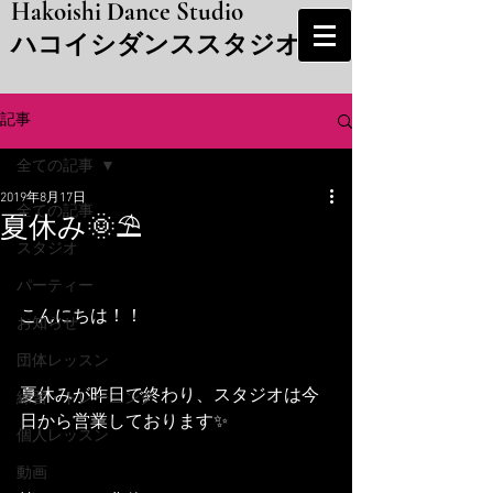
Hakoishi Dance Studio
​ハコイシダンススタジオ
記事
全ての記事
2019年8月17日
全ての記事
夏休み🌞⛱
スタジオ
パーティー
こんにちは！！
お知らせ
団体レッスン
夏休みが昨日で終わり、スタジオは今
練習・トレーニング
日から営業しております✨
個人レッスン
動画